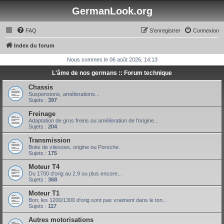
GermanLook.org
FAQ
S’enregistrer
Connexion
Index du forum
Nous sommes le 06 août 2026, 14:13
L'âme de nos germans :: Forum technique
Chassis
Suspensions, améliorations...
Sujets :
397
Freinage
Adaptation de gros freins ou amélioration de l'origine...
Sujets :
204
Transmission
Boite de vitesses, origine ou Porsche.
Sujets :
175
Moteur T4
Du 1700 d'orig au 2.9 ou plus encore...
Sujets :
368
Moteur T1
Bon, les 1200/1300 d'orig sont pas vraiment dans le ton...
Sujets :
117
Autres motorisations