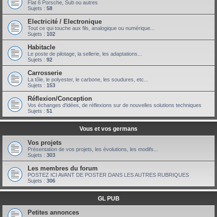
Flat 6 Porsche, Sub ou autres
Sujets :
58
Electricité / Electronique
Tout ce qui touche aux fils, analogique ou numérique...
Sujets :
102
Habitacle
Le poste de pilotage, la sellerie, les adaptations...
Sujets :
92
Carrosserie
La tôle, le polyester, le carbone, les soudures, etc...
Sujets :
153
Réflexion/Conception
Vos échanges d'idées, de réflexions sur de nouvelles solutions techniques
Sujets :
51
Vous et vos germans
Vos projets
Présentation de vos projets, les évolutions, les modifs...
Sujets :
303
Les membres du forum
POSTEZ ICI AVANT DE POSTER DANS LES AUTRES RUBRIQUES
Sujets :
306
GL PUB
Petites annonces