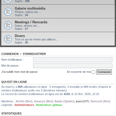
Sujets :
189
Galerie multimédia
Photos, vidéos etc....
Sujets :
34
Meetings / Rencards
Dates, photos etc...
Sujets :
27
Divers
Tout ce qui ne rentre pas ailleurs...
Sujets :
35
CONNEXION
•
S’ENREGISTRER
Nom d’utilisateur :
Mot de passe :
J’ai oublié mon mot de passe
Se souvenir de moi
QUI EST EN LIGNE
Au total il y a
894
utilisateurs en ligne : 5 enregistrés, 0 invisible et 889 invités (d’après le
nombre d’utilisateurs actifs ces 5 dernières minutes)
Le record du nombre d’utilisateurs en ligne est de
4159
, le 10 févr. 2026, 22:25
Membres :
Ahrefs [Bot]
,
Amazon [Bot]
,
Baidu [Spider]
,
jeans1975
,
Semrush [Bot]
Légende :
Administrateurs
,
Modérateurs globaux
STATISTIQUES