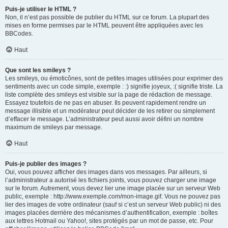
Puis-je utiliser le HTML ?
Non, il n’est pas possible de publier du HTML sur ce forum. La plupart des
mises en forme permises par le HTML peuvent être appliquées avec les
BBCodes.
Haut
Que sont les smileys ?
Les smileys, ou émoticônes, sont de petites images utilisées pour exprimer des
sentiments avec un code simple, exemple : :) signifie joyeux, :( signifie triste. La
liste complète des smileys est visible sur la page de rédaction de message.
Essayez toutefois de ne pas en abuser. Ils peuvent rapidement rendre un
message illisible et un modérateur peut décider de les retirer ou simplement
d’effacer le message. L’administrateur peut aussi avoir défini un nombre
maximum de smileys par message.
Haut
Puis-je publier des images ?
Oui, vous pouvez afficher des images dans vos messages. Par ailleurs, si
l’administrateur a autorisé les fichiers joints, vous pouvez charger une image
sur le forum. Autrement, vous devez lier une image placée sur un serveur Web
public, exemple : http://www.exemple.com/mon-image.gif. Vous ne pouvez pas
lier des images de votre ordinateur (sauf si c’est un serveur Web public) ni des
images placées derrière des mécanismes d’authentification, exemple : boîtes
aux lettres Hotmail ou Yahoo!, sites protégés par un mot de passe, etc. Pour