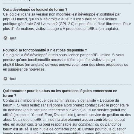
Qui a développé ce logiciel de forum ?
Ce logiciel (dans sa version non modifiée) est développé et distribué par
phpBB Limited
, qui en a les droits d’auteur. Il est publié sous la licence
publique générale GNU version 2 (GPL-2.0) et peut être diffusé librement. Pour
plus d’informations, visitez la page «
À propos de phpBB
» (en anglais).
Haut
Pourquoi la fonctionnalité X n’est pas disponible ?
Ce logiciel a été développé et mis sous licence par phpBB Limited. Si vous
pensez qu’une fonctionnalité nécessite d’être ajoutée, visitez la page
phpBB Ideas
(en anglais) où vous pouvez voter pour des idées proposées ou
en suggérer de nouvelles.
Haut
Qui contacter pour les abus ou les questions légales concernant ce
forum ?
Contactez n’importe lequel des administrateurs de la liste « L’équipe du
forum ». Si vous restez sans réponse alors prenez contact avec le propriétaire
du domaine (en faisant une
recherche sur whois
) ou si un service gratuit est
utilisé (exemple : Yahoo!, Free, f2s.com, etc.), avec le service de gestion ou des
abus. Notez que phpBB Limited
n’a absolument aucun contrôle
et ne peut
être, en aucun cas, tenu pour responsable sur
comment
,
où
ou
par qui
ce
forum est utilisé. Il est inutile de contacter phpBB Limited pour toute question