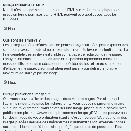
Puis-je utiliser le HTML ?
Non, il n’est pas possible de publier du HTML sur ce forum. La plupart des
mises en forme permises par le HTML peuvent être appliquées avec les
BBCodes.
Haut
Que sont les smileys ?
Les smileys, ou émoticônes, sont de petites images utilisées pour exprimer des
sentiments avec un code simple, exemple : :) signifie joyeux, :( signifie triste. La
liste complète des smileys est visible sur la page de rédaction de message.
Essayez toutefois de ne pas en abuser. Ils peuvent rapidement rendre un
message illisible et un modérateur peut décider de les retirer ou simplement
d’effacer le message. L’administrateur peut aussi avoir défini un nombre
maximum de smileys par message.
Haut
Puis-je publier des images ?
Oui, vous pouvez afficher des images dans vos messages. Par ailleurs, si
l’administrateur a autorisé les fichiers joints, vous pouvez charger une image
sur le forum. Autrement, vous devez lier une image placée sur un serveur Web
public, exemple : http://www.exemple.com/mon-image.gif. Vous ne pouvez pas
lier des images de votre ordinateur (sauf si c’est un serveur Web public) ni des
images placées derrière des mécanismes d’authentification, exemple : boîtes
aux lettres Hotmail ou Yahoo!, sites protégés par un mot de passe, etc. Pour