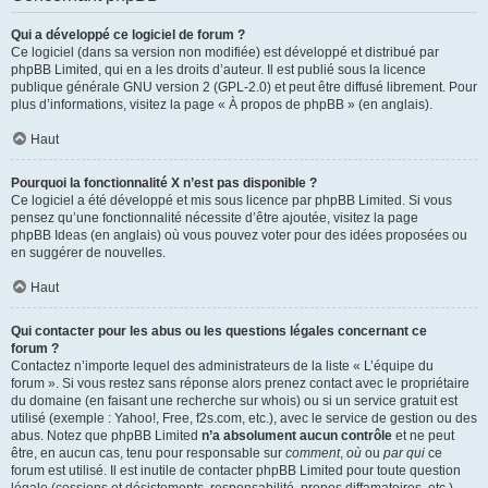
Qui a développé ce logiciel de forum ?
Ce logiciel (dans sa version non modifiée) est développé et distribué par
phpBB Limited
, qui en a les droits d’auteur. Il est publié sous la licence
publique générale GNU version 2 (GPL-2.0) et peut être diffusé librement. Pour
plus d’informations, visitez la page «
À propos de phpBB
» (en anglais).
Haut
Pourquoi la fonctionnalité X n’est pas disponible ?
Ce logiciel a été développé et mis sous licence par phpBB Limited. Si vous
pensez qu’une fonctionnalité nécessite d’être ajoutée, visitez la page
phpBB Ideas
(en anglais) où vous pouvez voter pour des idées proposées ou
en suggérer de nouvelles.
Haut
Qui contacter pour les abus ou les questions légales concernant ce
forum ?
Contactez n’importe lequel des administrateurs de la liste « L’équipe du
forum ». Si vous restez sans réponse alors prenez contact avec le propriétaire
du domaine (en faisant une
recherche sur whois
) ou si un service gratuit est
utilisé (exemple : Yahoo!, Free, f2s.com, etc.), avec le service de gestion ou des
abus. Notez que phpBB Limited
n’a absolument aucun contrôle
et ne peut
être, en aucun cas, tenu pour responsable sur
comment
,
où
ou
par qui
ce
forum est utilisé. Il est inutile de contacter phpBB Limited pour toute question