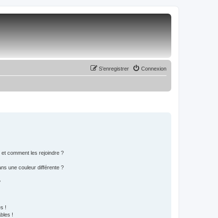
S’enregistrer
Connexion
s et comment les rejoindre ?
s une couleur différente ?
?
s !
bles !