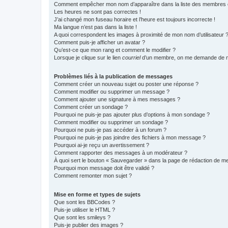
Comment empêcher mon nom d’apparaître dans la liste des membres
Les heures ne sont pas correctes !
J’ai changé mon fuseau horaire et l’heure est toujours incorrecte !
Ma langue n’est pas dans la liste !
A quoi correspondent les images à proximité de mon nom d’utilisateur 
Comment puis-je afficher un avatar ?
Qu’est-ce que mon rang et comment le modifier ?
Lorsque je clique sur le lien
courriel
d’un membre, on me demande de m
Problèmes liés à la publication de messages
Comment créer un nouveau sujet ou poster une réponse ?
Comment modifier ou supprimer un message ?
Comment ajouter une signature à mes messages ?
Comment créer un sondage ?
Pourquoi ne puis-je pas ajouter plus d’options à mon sondage ?
Comment modifier ou supprimer un sondage ?
Pourquoi ne puis-je pas accéder à un forum ?
Pourquoi ne puis-je pas joindre des fichiers à mon message ?
Pourquoi ai-je reçu un avertissement ?
Comment rapporter des messages à un modérateur ?
À quoi sert le bouton « Sauvegarder » dans la page de rédaction de 
Pourquoi mon message doit être validé ?
Comment remonter mon sujet ?
Mise en forme et types de sujets
Que sont les BBCodes ?
Puis-je utiliser le HTML ?
Que sont les smileys ?
Puis-je publier des images ?