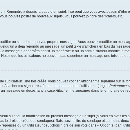
 « Répondre » depuis la page d’un sujet. Il se peut que vous ayez besoin d’être e
: Vous
pouvez
poster de nouveaux sujets, Vous
pouvez
joindre des fichiers, etc.
modifier ou supprimer que vos propres messages. Vous pouvez modifier un message
lqu’un a déjà répondu au message, un petit texte s’affichera en bas du message ind
n. Ce message n’apparaîtra pas si un modérateur ou un administrateur modifie le mes
ive. Notez que les utilisateurs ne peuvent pas supprimer un message une fois que qu
e l’utilisateur. Une fois créée, vous pouvez cocher
Attacher ma signature
sur le fo
 « Attacher ma signature » à partir du panneau de l’utilisateur (onglet
Préférences 
 à un message en décochant la case
Attacher ma signature
dans le formulaire de ré
ouveau sujet ou la modification du premier message d’un sujet (si vous en avez les p
 le droit de créer des sondages). Saisissez le titre du sondage et au moins deux o
onses qu’un utilisateur peut choisir lors de son vote dans « Option(s) par l’utilis