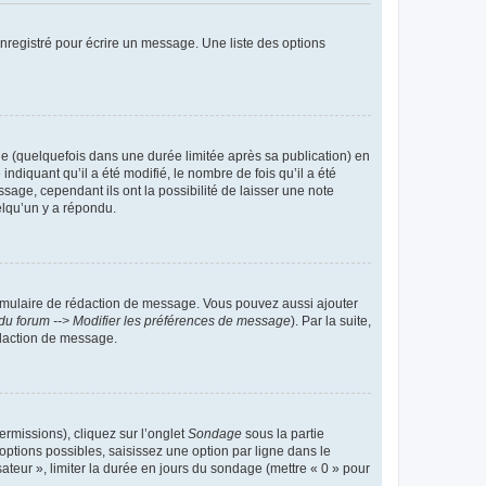
nregistré pour écrire un message. Une liste des options
 (quelquefois dans une durée limitée après sa publication) en
iquant qu’il a été modifié, le nombre de fois qu’il a été
sage, cependant ils ont la possibilité de laisser une note
elqu’un y a répondu.
rmulaire de rédaction de message. Vous pouvez aussi ajouter
du forum --> Modifier les préférences de message
). Par la suite,
daction de message.
ermissions), cliquez sur l’onglet
Sondage
sous la partie
ptions possibles, saisissez une option par ligne dans le
ateur », limiter la durée en jours du sondage (mettre « 0 » pour