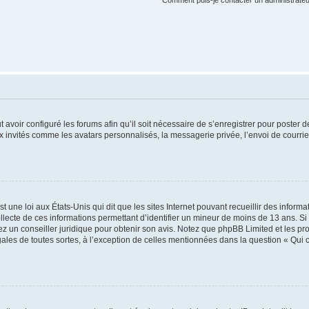
Comment puis-je contacter un administrateu
t avoir configuré les forums afin qu’il soit nécessaire de s’enregistrer pour poster
x invités comme les avatars personnalisés, la messagerie privée, l’envoi de courri
t une loi aux États-Unis qui dit que les sites Internet pouvant recueillir des infor
ollecte de ces informations permettant d’identifier un mineur de moins de 13 ans. S
tez un conseiller juridique pour obtenir son avis. Notez que phpBB Limited et les pr
gales de toutes sortes, à l’exception de celles mentionnées dans la question « Qui