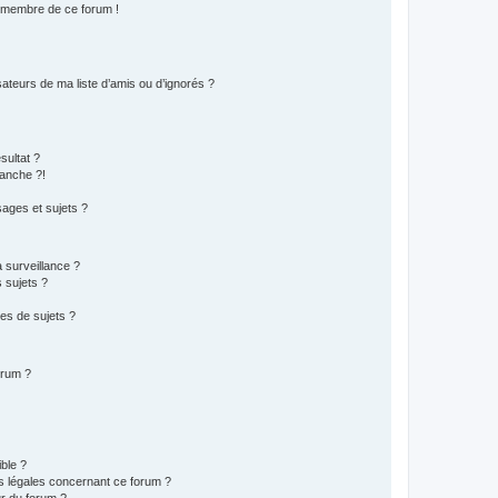
n membre de ce forum !
ateurs de ma liste d’amis ou d’ignorés ?
sultat ?
anche ?!
ages et sujets ?
a surveillance ?
 sujets ?
es de sujets ?
orum ?
ible ?
ns légales concernant ce forum ?