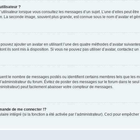
tilisateur ?
utilisateur lorsque vous consultez les messages d’un sujet. L’une d’elles peut êtr
rum. La seconde image, souvent plus grande, est connue sous le nom d’avatar et 
s pouvez ajouter un avatar en utilisant l’une des quatre méthodes d’avatar suivantes 
ont ils sont mis à disposition. Si vous ne pouvez pas utiliser d’avatar, contactez un
iquent le nombre de messages postés ou identifient certains membres tels que les 
ar l’administrateur du forum. Évitez de poster des messages sur le forum dans le seu
ministrateur) peut facilement abaisser votre compteur de messages.
mande de me connecter !?
re intégré (si la fonction a été activée par l’administrateur). Ceci pour empêcher l’u