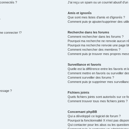
 connectés ?
J’ai reçu un spam ou un courriel abusif d’u
Amis et ignorés
Que sont mes listes d’amis et d’ignorés ?
?
Comment puis-je ajouter/supprimer des utilis
Recherche dans les forums
e connecter !?
Comment rechercher dans les forums ?
Pourquoi ma recherche ne renvoie aucun ré
Pourquoi ma recherche renvoie une page bl
Comment rechercher des membres ?
Comment puis-je trouver mes propres mess
Surveillance et favoris
Quelle est la différence entre les favoris et l
Comment mettre en favoris ou surveiller des
Comment surveiller des forums ?
Comment puis-je supprimer mes surveillanc
message ?
Fichiers joints
Quels fichiers joints sont autorisés sur ce f
Comment trouver tous mes fichiers joints ?
Concernant phpBB
Qui a développé ce logiciel de forum ?
Pourquoi la fonctionnalité X n’est pas dispon
Qui contacter pour les abus ou les questio