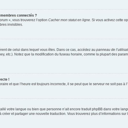
s membres connectés ?
forum », vous trouverez l’option
Cacher mon statut en ligne
. Si vous activez cette o
es invisibles.
ifférent de celui dans lequel vous êtes. Dans ce cas, accédez au
panneau de l’utilisa
ney, etc.). Notez que la modification du fuseau horaire, comme la plupart des para
ecte !
aire et que l’heure est toujours incorrecte, il se peut que le serveur ne soit pas à
installé votre langue ou bien que personne n’ait encore traduit phpBB dans votre l
s à créer et partager une nouvelle traduction. Vous trouverez plus d’informations sur l