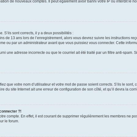
réation de nouveaux comptes. Il peut également avoir banni votre IP ou interdit le no
 S’ils sont corrects, il y a deux possibilités :
ins de 13 ans lors de l’enregistrement, alors vous devrez suivre les instructions r
me ou par un administrateur avant que vous puissiez vous connecter. Cette informat
rni une adresse incorrecte ou que le courriel ait été traité par un filtre anti-spam. S
iez que votre nom d’utilisateur et votre mot de passe soient corrects. S’ils le sont,
e du site Internet ait une erreur de configuration de son côté, et qu’il devra la corri
 connecter ?!
votre compte. En effet, il est courant de supprimer régulièrement les membres ne pos
ur le forum.