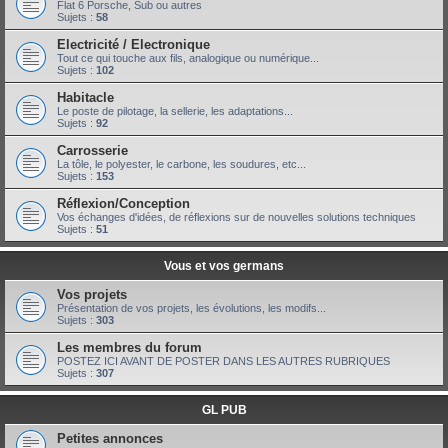
Flat 6 Porsche, Sub ou autres
Sujets :
58
Electricité / Electronique
Tout ce qui touche aux fils, analogique ou numérique...
Sujets :
102
Habitacle
Le poste de pilotage, la sellerie, les adaptations...
Sujets :
92
Carrosserie
La tôle, le polyester, le carbone, les soudures, etc...
Sujets :
153
Réflexion/Conception
Vos échanges d'idées, de réflexions sur de nouvelles solutions techniques
Sujets :
51
Vous et vos germans
Vos projets
Présentation de vos projets, les évolutions, les modifs...
Sujets :
303
Les membres du forum
POSTEZ ICI AVANT DE POSTER DANS LES AUTRES RUBRIQUES
Sujets :
307
GL PUB
Petites annonces