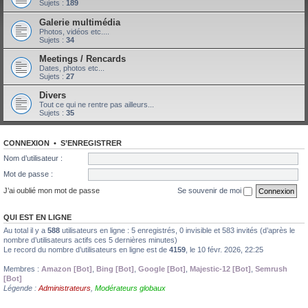
Sujets :
189
Galerie multimédia
Photos, vidéos etc....
Sujets :
34
Meetings / Rencards
Dates, photos etc...
Sujets :
27
Divers
Tout ce qui ne rentre pas ailleurs...
Sujets :
35
CONNEXION
•
S’ENREGISTRER
Nom d’utilisateur :
Mot de passe :
J’ai oublié mon mot de passe
Se souvenir de moi
QUI EST EN LIGNE
Au total il y a
588
utilisateurs en ligne : 5 enregistrés, 0 invisible et 583 invités (d’après le
nombre d’utilisateurs actifs ces 5 dernières minutes)
Le record du nombre d’utilisateurs en ligne est de
4159
, le 10 févr. 2026, 22:25
Membres :
Amazon [Bot]
,
Bing [Bot]
,
Google [Bot]
,
Majestic-12 [Bot]
,
Semrush
[Bot]
Légende :
Administrateurs
,
Modérateurs globaux