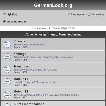
GermanLook.org
FAQ
S’enregistrer
Connexion
Index du forum
Nous sommes le 09 août 2026, 10:25
L'âme de nos germans :: Forum technique
Chassis
Suspensions, améliorations...
Sujets :
397
Freinage
Adaptation de gros freins ou amélioration de l'origine...
Sujets :
204
Transmission
Boite de vitesses, origine ou Porsche.
Sujets :
175
Moteur T4
Du 1700 d'orig au 2.9 ou plus encore...
Sujets :
368
Moteur T1
Bon, les 1200/1300 d'orig sont pas vraiment dans le ton...
Sujets :
117
Autres motorisations