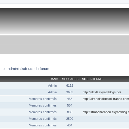
 les administrateurs du forum.
RANG
MESSAGES
SITE INTERNET
Admin
6162
Admin
3603
http://alex6.skynetblogs.be/
Membres confirmés
468
http://aircooledlimited.ifrance.com
Membres confirmés
564
Membres confirmés
885
http://strabenrennen.skynetblog.
Membres confirmés
2500
Membres confirmés
464