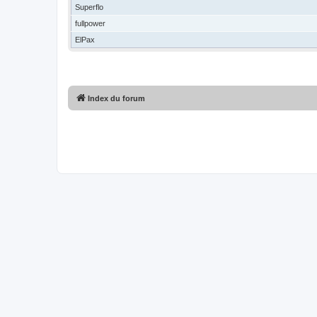
Superflo
fullpower
ElPax
Index du forum