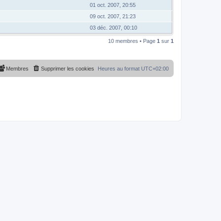
01 oct. 2007, 20:55
09 oct. 2007, 21:23
03 déc. 2007, 00:10
10 membres • Page
1
sur
1
Membres
Supprimer les cookies
Heures au format
UTC+02:00