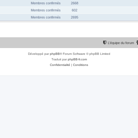
Membres confirmés
2668
Membres confirmés
602
Membres confirmés
2695
L’équipe du forum
Développé par
phpBB
® Forum Software © phpBB Limited
Traduit par
phpBB-fr.com
Confidentialité
|
Conditions