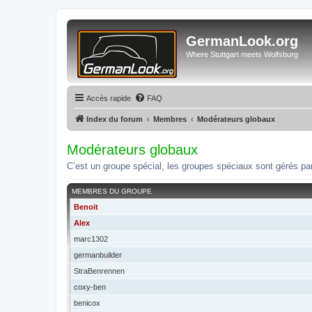
GermanLook.org
Where Stuttgart meets Wolfsburg
Accès rapide
FAQ
Index du forum
Membres
Modérateurs globaux
Modérateurs globaux
C’est un groupe spécial, les groupes spéciaux sont gérés par
MEMBRES DU GROUPE
Benoit
Alex
marc1302
germanbuilder
StraBenrennen
coxy-ben
benicox