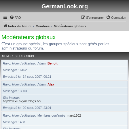
GermanLook.org
FAQ
S’enregistrer
Connexion
Index du forum
Membres
Modérateurs globaux
Modérateurs globaux
C’est un groupe spécial, les groupes spéciaux sont gérés par les
administrateurs du forum.
MEMBRES DU GROUPE
Rang, Nom d’utilisateur
Admin
Benoit
Messages
6162
Enregistré le
14 sept. 2007, 00:21
Rang, Nom d’utilisateur
Admin
Alex
Messages
3603
Site Internet
http://alex6.skynetblogs.be/
Enregistré le
20 sept. 2007, 23:01
Rang, Nom d’utilisateur
Membres confirmés
marc1302
Messages
468
Site Internet