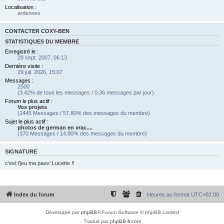
Localisation :
ardennes
CONTACTER COXY-BEN
STATISTIQUES DU MEMBRE
Enregistré le :
28 sept. 2007, 06:13
Dernière visite :
29 juil. 2026, 15:07
Messages :
2500
(3.42% de tous les messages / 0.36 messages par jour)
Forum le plus actif :
Vos projets
(1445 Messages / 57.80% des messages du membre)
Sujet le plus actif :
photos de german en vrac....
(370 Messages / 14.80% des messages du membre)
SIGNATURE
c'est l'jeu ma pauv' Lucette !!
Index du forum
Heures au format
UTC+02:00
Développé par
phpBB
® Forum Software © phpBB Limited
Traduit par
phpBB-fr.com