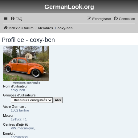
GermanLook.org
FAQ
S’enregistrer
Connexion
Index du forum
Membres
coxy-ben
Profil de - coxy-ben
Membres confirmés
Nom d’utilisateur :
coxy-ben
Groupes d’utilisateurs :
Votre German :
1302 berline
Moteur :
1915cc T1
Centres d’intérêt :
VW, mécanique,....
Emploi :
commercial