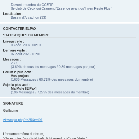
Devenir membre du CCERP
(le club de Ceux qui Crament l'Essence avant qu'il n'en Reste Plus )
Localisation :
Bassin d'Arcachon (33)
CONTACTER ELPAX
STATISTIQUES DU MEMBRE
Enregistré le :
03 déc. 2007, 00:10
Dernière visite :
07 août 2026, 01:01
Messages :
2695
(3.69% de tous les messages / 0.39 messages par jour)
Forum le plus actif :
Vos projets
(1636 Messages / 60.71% des messages du membre)
Sujet le plus actif :
Ma Mule [ElPax]
(196 Messages / 7.27% des messages du membre)
SIGNATURE
Guillaume
viewtopic.php?f=25&t=401
L'essence même du forum,
"On est plus "unofficial trafic light grand prix" que "daily "