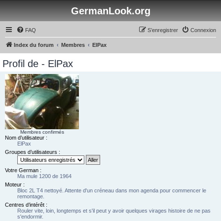
GermanLook.org
FAQ
S’enregistrer
Connexion
Index du forum
Membres
ElPax
Profil de - ElPax
Membres confirmés
Nom d’utilisateur :
ElPax
Groupes d’utilisateurs :
Votre German :
Ma mule 1200 de 1964
Moteur :
Bloc 2L T4 nettoyé. Attente d'un créneau dans mon agenda pour commencer le
remontage.
Centres d’intérêt :
Rouler vite, loin, longtemps et s'il peut y avoir quelques virages histoire de ne pas
s'endormir.