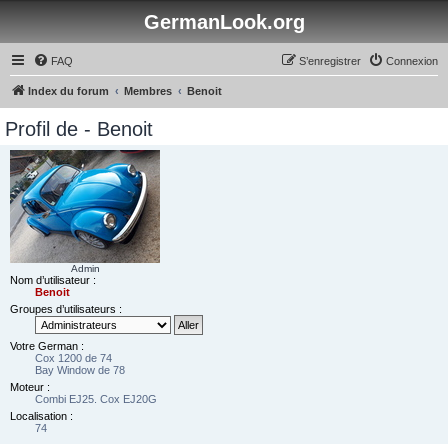
GermanLook.org
FAQ
S’enregistrer
Connexion
Index du forum
Membres
Benoit
Profil de - Benoit
Admin
Nom d’utilisateur :
Benoit
Groupes d’utilisateurs :
Votre German :
Cox 1200 de 74
Bay Window de 78
Moteur :
Combi EJ25. Cox EJ20G
Localisation :
74