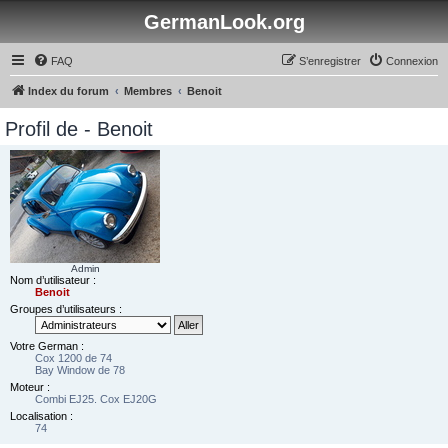
GermanLook.org
FAQ
S’enregistrer
Connexion
Index du forum
Membres
Benoit
Profil de - Benoit
Admin
Nom d’utilisateur :
Benoit
Groupes d’utilisateurs :
Votre German :
Cox 1200 de 74
Bay Window de 78
Moteur :
Combi EJ25. Cox EJ20G
Localisation :
74