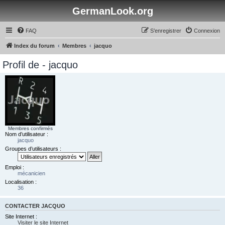
GermanLook.org
FAQ
S’enregistrer
Connexion
Index du forum
Membres
jacquo
Profil de - jacquo
Membres confirmés
Nom d’utilisateur :
jacquo
Groupes d’utilisateurs :
Emploi :
mécanicien
Localisation :
36
CONTACTER JACQUO
Site Internet :
Visiter le site Internet