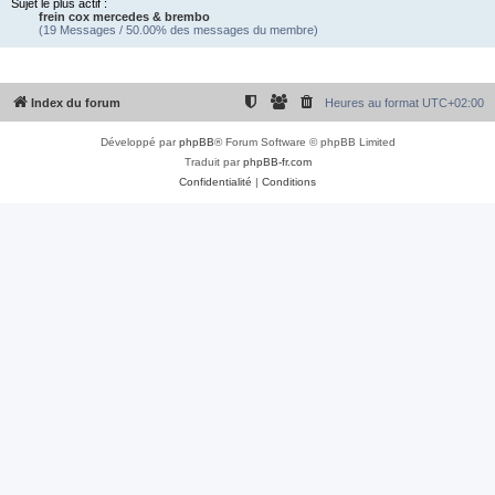
Sujet le plus actif :
frein cox mercedes & brembo
(19 Messages / 50.00% des messages du membre)
Index du forum
Heures au format
UTC+02:00
Développé par
phpBB
® Forum Software © phpBB Limited
Traduit par
phpBB-fr.com
Confidentialité
|
Conditions