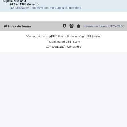
Sujet le plus actif :
912 et 1303 de reno
(83 Messages / 68.60% des messages du membre)
Index du forum
Heures au format
UTC+02:00
Développé par
phpBB
® Forum Software © phpBB Limited
Traduit par
phpBB-fr.com
Confidentialité
|
Conditions