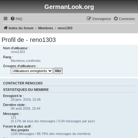
GermanLook.org
FAQ
S’enregistrer
Connexion
Index du forum
Membres
reno1303
Profil de - reno1303
Nom d’utilisateur :
reno1303
Rang :
Membres confirmés
Groupes d’utilisateurs :
CONTACTER RENO1303
STATISTIQUES DU MEMBRE
Enregistré le :
28 janv. 2019, 15:36
Dernière visite :
06 août 2026, 15:44
Messages :
121
(0.17% de tous les messages / 0.04 messages par jour)
Forum le plus actif :
Vos projets
(105 Messages / 86.78% des messages du membre)