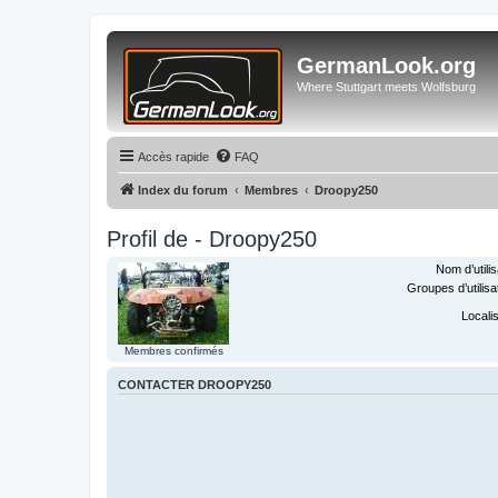
GermanLook.org
Where Stuttgart meets Wolfsburg
Accès rapide
FAQ
Index du forum
Membres
Droopy250
Profil de - Droopy250
Nom d’utilis
Groupes d’utilisa
Localis
Membres confirmés
CONTACTER DROOPY250