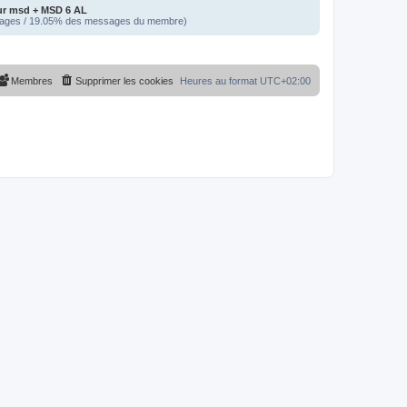
ur msd + MSD 6 AL
ages / 19.05% des messages du membre)
Membres
Supprimer les cookies
Heures au format
UTC+02:00