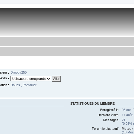
ateur :
Droopy250
teurs :
ation :
Doubs , Pontarlier
STATISTIQUES DU MEMBRE
Enregistré le :
03 oct. 
Dernière visite :
17 août 
Messages :
21
(0.03% d
Forum le plus actif :
Moteur 
(13 Mes