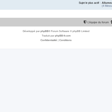
Sujet le plus actif :
Allume
(4 Mess
L’équipe du forum
Développé par
phpBB
® Forum Software © phpBB Limited
Traduit par
phpBB-fr.com
Confidentialité
|
Conditions