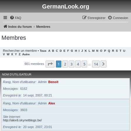
GermanLook.org
FAQ
S’enregistrer
Connexion
Index du forum
Membres
Membres
Rechercher un membre
•
Tous
A
B
C
D
E
F
G
H
I
J
K
L
M
N
O
P
Q
R
S
T
U
V
W
X
Y
Z
Autre
Page
1
sur
14
1
2
3
4
5
14
Suivante
661 membres
…
NOM D’UTILISATEUR
Rang, Nom d’utilisateur
Admin
Benoit
Messages
6162
Enregistré le
14 sept. 2007, 00:21
Rang, Nom d’utilisateur
Admin
Alex
Messages
3603
Site Internet
http://alex6.skynetblogs.be/
Enregistré le
20 sept. 2007, 23:01