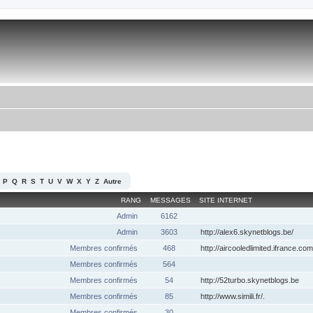
P
Q
R
S
T
U
V
W
X
Y
Z
Autre
RANG
MESSAGES
SITE INTERNET
Admin
6162
Admin
3603
http://alex6.skynetblogs.be/
Membres confirmés
468
http://aircooledlimited.ifrance.com
Membres confirmés
564
Membres confirmés
54
http://52turbo.skynetblogs.be
Membres confirmés
85
http://www.simili.fr/.
Membres confirmés
30