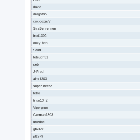
david
dragstrip
coxicoxa77
StraBenrennen
fred1302
coxy-ben
SamC
teteuch31
séb
J-Fred
alex1303
super-beetle
tetro
tintin13_2
Vipergrun
German1303
murdoc
gtikiller
pl1979