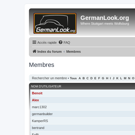
GermanLook.org
Where Stuttgart meets Wolfsburg
Accès rapide
FAQ
Index du forum
Membres
Membres
Rechercher un membre
•
Tous
A
B
C
D
E
F
G
H
I
J
K
L
M
N
O
NOM D’UTILISATEUR
Benoit
Alex
marc1302
germanbuilder
KamperRS
bertrand
FoBi