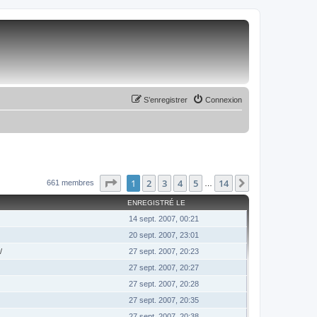
S’enregistrer
Connexion
Page
1
sur
14
1
2
3
4
5
14
Suivante
661 membres
…
ENREGISTRÉ LE
14 sept. 2007, 00:21
20 sept. 2007, 23:01
/
27 sept. 2007, 20:23
27 sept. 2007, 20:27
27 sept. 2007, 20:28
27 sept. 2007, 20:35
27 sept. 2007, 20:38