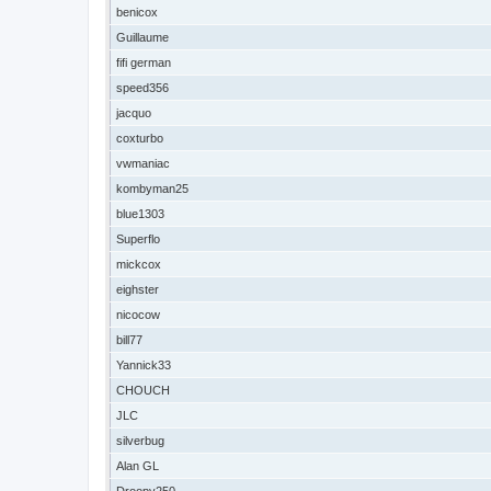
benicox
Guillaume
fifi german
speed356
jacquo
coxturbo
vwmaniac
kombyman25
blue1303
Superflo
mickcox
eighster
nicocow
bill77
Yannick33
CHOUCH
JLC
silverbug
Alan GL