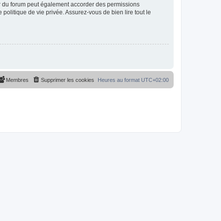
ur du forum peut également accorder des permissions
politique de vie privée. Assurez-vous de bien lire tout le
Membres
Supprimer les cookies
Heures au format
UTC+02:00