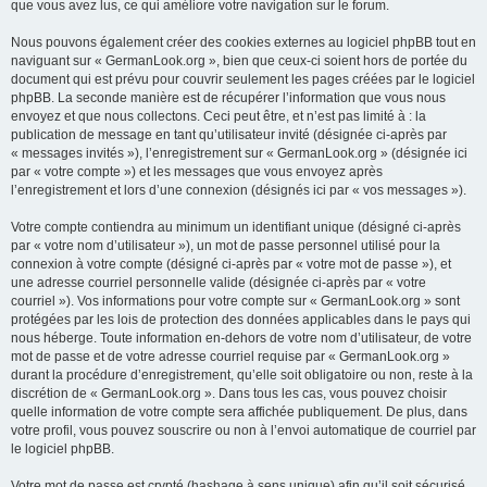
que vous avez lus, ce qui améliore votre navigation sur le forum.
Nous pouvons également créer des cookies externes au logiciel phpBB tout en
naviguant sur « GermanLook.org », bien que ceux-ci soient hors de portée du
document qui est prévu pour couvrir seulement les pages créées par le logiciel
phpBB. La seconde manière est de récupérer l’information que vous nous
envoyez et que nous collectons. Ceci peut être, et n’est pas limité à : la
publication de message en tant qu’utilisateur invité (désignée ci-après par
« messages invités »), l’enregistrement sur « GermanLook.org » (désignée ici
par « votre compte ») et les messages que vous envoyez après
l’enregistrement et lors d’une connexion (désignés ici par « vos messages »).
Votre compte contiendra au minimum un identifiant unique (désigné ci-après
par « votre nom d’utilisateur »), un mot de passe personnel utilisé pour la
connexion à votre compte (désigné ci-après par « votre mot de passe »), et
une adresse courriel personnelle valide (désignée ci-après par « votre
courriel »). Vos informations pour votre compte sur « GermanLook.org » sont
protégées par les lois de protection des données applicables dans le pays qui
nous héberge. Toute information en-dehors de votre nom d’utilisateur, de votre
mot de passe et de votre adresse courriel requise par « GermanLook.org »
durant la procédure d’enregistrement, qu’elle soit obligatoire ou non, reste à la
discrétion de « GermanLook.org ». Dans tous les cas, vous pouvez choisir
quelle information de votre compte sera affichée publiquement. De plus, dans
votre profil, vous pouvez souscrire ou non à l’envoi automatique de courriel par
le logiciel phpBB.
Votre mot de passe est crypté (hashage à sens unique) afin qu’il soit sécurisé.