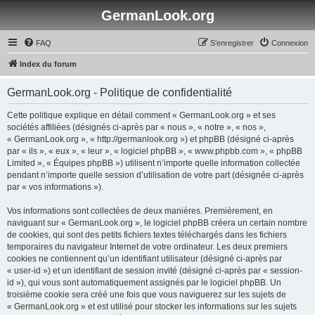
GermanLook.org
FAQ
S’enregistrer
Connexion
Index du forum
GermanLook.org - Politique de confidentialité
Cette politique explique en détail comment « GermanLook.org » et ses
sociétés affiliées (désignés ci-après par « nous », « notre », « nos »,
« GermanLook.org », « http://germanlook.org ») et phpBB (désigné ci-après
par « ils », « eux », « leur », « logiciel phpBB », « www.phpbb.com », « phpBB
Limited », « Équipes phpBB ») utilisent n’importe quelle information collectée
pendant n’importe quelle session d’utilisation de votre part (désignée ci-après
par « vos informations »).
Vos informations sont collectées de deux manières. Premièrement, en
naviguant sur « GermanLook.org », le logiciel phpBB créera un certain nombre
de cookies, qui sont des petits fichiers textes téléchargés dans les fichiers
temporaires du navigateur Internet de votre ordinateur. Les deux premiers
cookies ne contiennent qu’un identifiant utilisateur (désigné ci-après par
« user-id ») et un identifiant de session invité (désigné ci-après par « session-
id »), qui vous sont automatiquement assignés par le logiciel phpBB. Un
troisième cookie sera créé une fois que vous naviguerez sur les sujets de
« GermanLook.org » et est utilisé pour stocker les informations sur les sujets