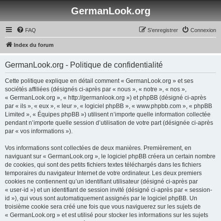
GermanLook.org
FAQ
S’enregistrer
Connexion
Index du forum
GermanLook.org - Politique de confidentialité
Cette politique explique en détail comment « GermanLook.org » et ses
sociétés affiliées (désignés ci-après par « nous », « notre », « nos »,
« GermanLook.org », « http://germanlook.org ») et phpBB (désigné ci-après
par « ils », « eux », « leur », « logiciel phpBB », « www.phpbb.com », « phpBB
Limited », « Équipes phpBB ») utilisent n’importe quelle information collectée
pendant n’importe quelle session d’utilisation de votre part (désignée ci-après
par « vos informations »).
Vos informations sont collectées de deux manières. Premièrement, en
naviguant sur « GermanLook.org », le logiciel phpBB créera un certain nombre
de cookies, qui sont des petits fichiers textes téléchargés dans les fichiers
temporaires du navigateur Internet de votre ordinateur. Les deux premiers
cookies ne contiennent qu’un identifiant utilisateur (désigné ci-après par
« user-id ») et un identifiant de session invité (désigné ci-après par « session-
id »), qui vous sont automatiquement assignés par le logiciel phpBB. Un
troisième cookie sera créé une fois que vous naviguerez sur les sujets de
« GermanLook.org » et est utilisé pour stocker les informations sur les sujets