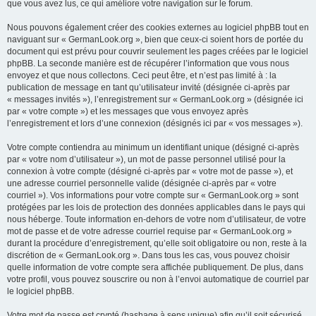
que vous avez lus, ce qui améliore votre navigation sur le forum.
Nous pouvons également créer des cookies externes au logiciel phpBB tout en
naviguant sur « GermanLook.org », bien que ceux-ci soient hors de portée du
document qui est prévu pour couvrir seulement les pages créées par le logiciel
phpBB. La seconde manière est de récupérer l’information que vous nous
envoyez et que nous collectons. Ceci peut être, et n’est pas limité à : la
publication de message en tant qu’utilisateur invité (désignée ci-après par
« messages invités »), l’enregistrement sur « GermanLook.org » (désignée ici
par « votre compte ») et les messages que vous envoyez après
l’enregistrement et lors d’une connexion (désignés ici par « vos messages »).
Votre compte contiendra au minimum un identifiant unique (désigné ci-après
par « votre nom d’utilisateur »), un mot de passe personnel utilisé pour la
connexion à votre compte (désigné ci-après par « votre mot de passe »), et
une adresse courriel personnelle valide (désignée ci-après par « votre
courriel »). Vos informations pour votre compte sur « GermanLook.org » sont
protégées par les lois de protection des données applicables dans le pays qui
nous héberge. Toute information en-dehors de votre nom d’utilisateur, de votre
mot de passe et de votre adresse courriel requise par « GermanLook.org »
durant la procédure d’enregistrement, qu’elle soit obligatoire ou non, reste à la
discrétion de « GermanLook.org ». Dans tous les cas, vous pouvez choisir
quelle information de votre compte sera affichée publiquement. De plus, dans
votre profil, vous pouvez souscrire ou non à l’envoi automatique de courriel par
le logiciel phpBB.
Votre mot de passe est crypté (hashage à sens unique) afin qu’il soit sécurisé.