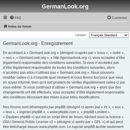
GermanLook.org
FAQ
Connexion
Index du forum
Langue :
GermanLook.org - Enregistrement
En accédant à « GermanLook.org » (désigné ci-après par « nous », « notre »,
« nos », « GermanLook.org », « http://germanlook.org »), vous acceptez d’être
légalement responsable des conditions suivantes. Si vous n’acceptez pas
d’être légalement responsable de toutes les conditions suivantes, alors
n’accédez pas et/ou n’utilisez pas « GermanLook.org ». Nous pouvons
modifier celles-ci à n’importe quel moment et nous ferons tout pour que vous
en soyez informé, bien qu’il soit prudent de vérifier régulièrement celles-ci par
vous-même. Si vous continuez d’utiliser « GermanLook.org » alors que des
changements ont été effectués, vous acceptez d’être légalement responsable
des conditions découlant des mises à jour et/ou modifications.
Nos forums sont développés par phpBB (désigné ci-après par « ils », « eux »,
« leur », « logiciel phpBB », « www.phpbb.com », « phpBB Limited »,
« Équipes phpBB ») qui est un script libre de forum, déclaré sous la licence «
GNU General Public License v2
» (désigné ci-après par « GPL ») et qui peut
être téléchargé depuis
www.phpbb.com
. Le logiciel phpBB facilite seulement