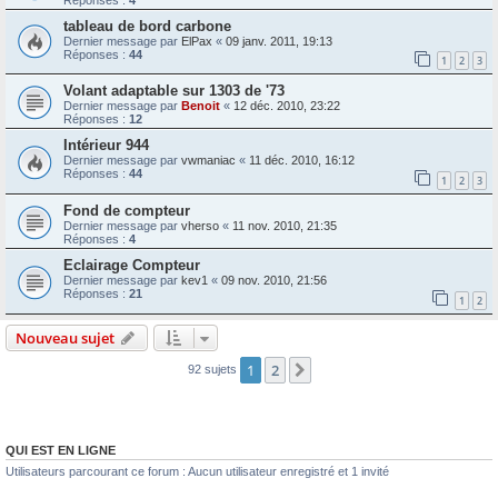
tableau de bord carbone
Dernier message par
ElPax
«
09 janv. 2011, 19:13
Réponses :
44
1
2
3
Volant adaptable sur 1303 de '73
Dernier message par
Benoit
«
12 déc. 2010, 23:22
Réponses :
12
Intérieur 944
Dernier message par
vwmaniac
«
11 déc. 2010, 16:12
Réponses :
44
1
2
3
Fond de compteur
Dernier message par
vherso
«
11 nov. 2010, 21:35
Réponses :
4
Eclairage Compteur
Dernier message par
kev1
«
09 nov. 2010, 21:56
Réponses :
21
1
2
Nouveau sujet
1
2
Suivante
92 sujets
QUI EST EN LIGNE
Utilisateurs parcourant ce forum : Aucun utilisateur enregistré et 1 invité