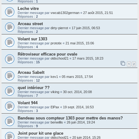
Réponses :
1
Leche vitre
Dernier message par
vwcab1302german
«
27 août 2015, 21:51
Réponses :
2
Arceau street
Dernier message par
dirty-pierrot
«
17 juin 2015, 06:53
Réponses :
2
Volant sur 1303
Dernier message par
prototix
«
21 mai 2015, 15:06
Réponses :
4
Rétroviseur efficace pour ovale
Dernier message par
oldschool21
«
17 mars 2015, 18:23
Réponses :
15
1
2
Arceau Sabelt
Dernier message par
kev1
«
05 mars 2015, 17:54
Réponses :
12
quel intérieur ??
Dernier message par
viking
«
30 oct. 2014, 20:08
Réponses :
7
Volant 944
Dernier message par
ElPax
«
19 sept. 2014, 16:53
Réponses :
3
Bandeau sous compteur 1303 pour mettre des manos?
Dernier message par
benwillis
«
26 juin 2014, 19:24
Réponses :
9
Joint pour kit une glace
Dernier message par
oldschool21
«
20 juin 2014, 15:26