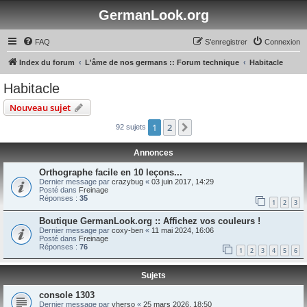
GermanLook.org
FAQ
S’enregistrer
Connexion
Index du forum
L'âme de nos germans :: Forum technique
Habitacle
Habitacle
Nouveau sujet
1
2
Suivante
92 sujets
Annonces
Orthographe facile en 10 leçons...
Dernier message par
crazybug
«
03 juin 2017, 14:29
Posté dans
Freinage
Réponses :
35
1
2
3
Boutique GermanLook.org :: Affichez vos couleurs !
Dernier message par
coxy-ben
«
11 mai 2024, 16:06
Posté dans
Freinage
Réponses :
76
1
2
3
4
5
6
Sujets
console 1303
Dernier message par
vherso
«
25 mars 2026, 18:50