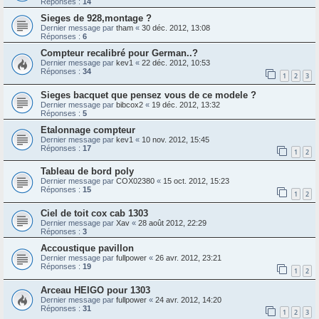
Réponses :
14
Sieges de 928,montage ?
Dernier message par
tham
«
30 déc. 2012, 13:08
Réponses :
6
Compteur recalibré pour German..?
Dernier message par
kev1
«
22 déc. 2012, 10:53
Réponses :
34
1
2
3
Sieges bacquet que pensez vous de ce modele ?
Dernier message par
bibcox2
«
19 déc. 2012, 13:32
Réponses :
5
Etalonnage compteur
Dernier message par
kev1
«
10 nov. 2012, 15:45
Réponses :
17
1
2
Tableau de bord poly
Dernier message par
COX02380
«
15 oct. 2012, 15:23
Réponses :
15
1
2
Ciel de toit cox cab 1303
Dernier message par
Xav
«
28 août 2012, 22:29
Réponses :
3
Accoustique pavillon
Dernier message par
fullpower
«
26 avr. 2012, 23:21
Réponses :
19
1
2
Arceau HEIGO pour 1303
Dernier message par
fullpower
«
24 avr. 2012, 14:20
Réponses :
31
1
2
3