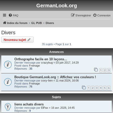
GermanLook.org
FAQ
S’enregistrer
Connexion
Index du forum
GL PUB
Divers
Divers
Nouveau sujet
35 sujets • Page
1
sur
1
Annonces
Orthographe facile en 10 leçons...
Dernier message par
crazybug
«
03 juin 2017, 14:29
Posté dans
Freinage
Réponses :
35
1
2
3
Boutique GermanLook.org :: Affichez vos couleurs !
Dernier message par
coxy-ben
«
11 mai 2024, 16:06
Posté dans
Freinage
Réponses :
76
1
2
3
4
5
6
Sujets
liens achats divers
Dernier message par
ElPax
«
16 avr. 2026, 14:45
Réponses :
9