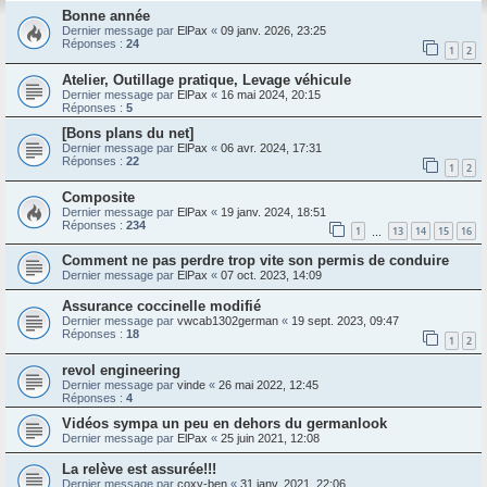
Bonne année
Dernier message par
ElPax
«
09 janv. 2026, 23:25
Réponses :
24
1
2
Atelier, Outillage pratique, Levage véhicule
Dernier message par
ElPax
«
16 mai 2024, 20:15
Réponses :
5
[Bons plans du net]
Dernier message par
ElPax
«
06 avr. 2024, 17:31
Réponses :
22
1
2
Composite
Dernier message par
ElPax
«
19 janv. 2024, 18:51
Réponses :
234
1
13
14
15
16
…
Comment ne pas perdre trop vite son permis de conduire
Dernier message par
ElPax
«
07 oct. 2023, 14:09
Assurance coccinelle modifié
Dernier message par
vwcab1302german
«
19 sept. 2023, 09:47
Réponses :
18
1
2
revol engineering
Dernier message par
vinde
«
26 mai 2022, 12:45
Réponses :
4
Vidéos sympa un peu en dehors du germanlook
Dernier message par
ElPax
«
25 juin 2021, 12:08
La relève est assurée!!!
Dernier message par
coxy-ben
«
31 janv. 2021, 22:06