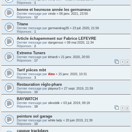
Réponses :
1
bonne et heureuse année les germaneux
Dernier message par
vinde
«
06 janv. 2021, 23:50
Réponses :
12
Titane
Dernier message par
germandrag35
«
23 juil. 2020, 21:56
Réponses :
1
Article échapemment sur Fabrice LEFEVRE
Dernier message par
dangerous
«
08 mai 2020, 11:34
Réponses :
2
Extreme Tuners
Dernier message par
lehardi
«
21 janv. 2020, 20:50
Réponses :
17
1
2
Tarif pièces mbt
Dernier message par
Alex
«
15 janv. 2020, 10:31
Réponses :
3
Restauration réglo-phare
Dernier message par
playeur3
«
27 sept. 2019, 21:59
Réponses :
10
BAYWATCH
Dernier message par
oliveddk
«
03 juil. 2019, 09:18
Réponses :
18
1
2
peinture sol garage
Dernier message par
white lady
«
20 juin 2019, 21:39
Réponses :
10
casque trackdays