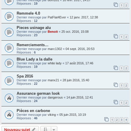
Dernier message par
dom181
«
18 févr. 2017, 14:27
Réponses :
19
1
2
Remmele 4.0
Dernier message par
PatFlat4Ever
«
12 janv. 2017, 12:38
Réponses :
12
Pieces usinage alu
Dernier message par
Benoit
«
25 oct. 2016, 15:08
Réponses :
23
1
2
Remerciements…
Dernier message par
marc1302
«
04 sept. 2016, 20:53
Réponses :
6
Blue Lady a la dalle
Dernier message par
white lady
«
17 août 2016, 17:46
Réponses :
19
1
2
Spa 2016
Dernier message par
manx21
«
28 juin 2016, 15:40
Réponses :
22
1
2
Assurance german look
Dernier message par
dangerous
«
14 juin 2016, 12:41
Réponses :
24
1
2
Pièces en carbone
Dernier message par
viking
«
05 juin 2015, 10:19
Réponses :
46
1
2
3
4
Nouveau sujet