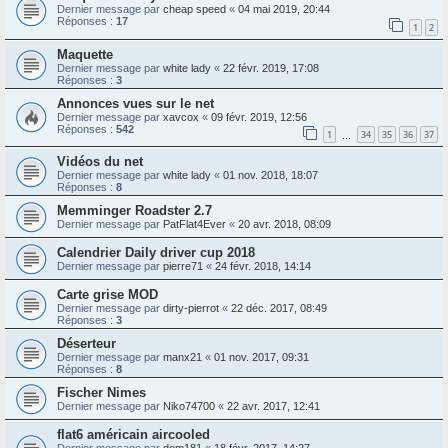
Dernier message par
cheap speed
«
04 mai 2019, 20:44
Réponses :
17
1
2
Maquette
Dernier message par
white lady
«
22 févr. 2019, 17:08
Réponses :
3
Annonces vues sur le net
Dernier message par
xavcox
«
09 févr. 2019, 12:56
Réponses :
542
1
34
35
36
37
…
Vidéos du net
Dernier message par
white lady
«
01 nov. 2018, 18:07
Réponses :
8
Memminger Roadster 2.7
Dernier message par
PatFlat4Ever
«
20 avr. 2018, 08:09
Calendrier Daily driver cup 2018
Dernier message par
pierre71
«
24 févr. 2018, 14:14
Carte grise MOD
Dernier message par
dirty-pierrot
«
22 déc. 2017, 08:49
Réponses :
3
Déserteur
Dernier message par
manx21
«
01 nov. 2017, 09:31
Réponses :
8
Fischer Nimes
Dernier message par
Niko74700
«
22 avr. 2017, 12:41
flat6 américain aircooled