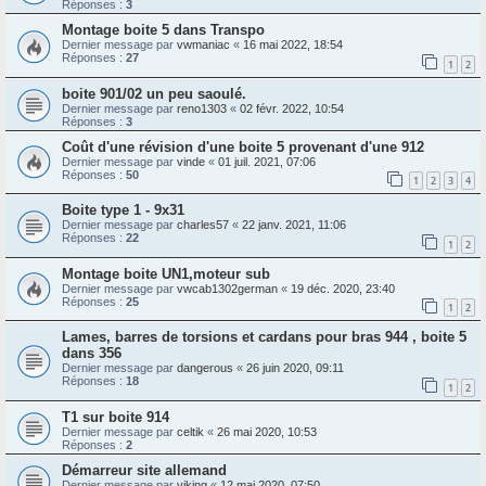
Réponses :
3
Montage boite 5 dans Transpo
Dernier message par
vwmaniac
«
16 mai 2022, 18:54
Réponses :
27
1
2
boite 901/02 un peu saoulé.
Dernier message par
reno1303
«
02 févr. 2022, 10:54
Réponses :
3
Coût d'une révision d'une boite 5 provenant d'une 912
Dernier message par
vinde
«
01 juil. 2021, 07:06
Réponses :
50
1
2
3
4
Boite type 1 - 9x31
Dernier message par
charles57
«
22 janv. 2021, 11:06
Réponses :
22
1
2
Montage boite UN1,moteur sub
Dernier message par
vwcab1302german
«
19 déc. 2020, 23:40
Réponses :
25
1
2
Lames, barres de torsions et cardans pour bras 944 , boite 5
dans 356
Dernier message par
dangerous
«
26 juin 2020, 09:11
Réponses :
18
1
2
T1 sur boite 914
Dernier message par
celtik
«
26 mai 2020, 10:53
Réponses :
2
Démarreur site allemand
Dernier message par
viking
«
12 mai 2020, 07:50