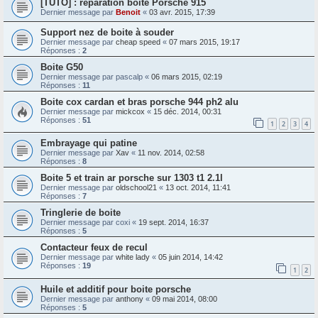
[TUTO] : réparation boite Porsche 915
Dernier message par
Benoit
«
03 avr. 2015, 17:39
Support nez de boite à souder
Dernier message par
cheap speed
«
07 mars 2015, 19:17
Réponses :
2
Boite G50
Dernier message par
pascalp
«
06 mars 2015, 02:19
Réponses :
11
Boite cox cardan et bras porsche 944 ph2 alu
Dernier message par
mickcox
«
15 déc. 2014, 00:31
Réponses :
51
1
2
3
4
Embrayage qui patine
Dernier message par
Xav
«
11 nov. 2014, 02:58
Réponses :
8
Boite 5 et train ar porsche sur 1303 t1 2.1l
Dernier message par
oldschool21
«
13 oct. 2014, 11:41
Réponses :
7
Tringlerie de boite
Dernier message par
coxi
«
19 sept. 2014, 16:37
Réponses :
5
Contacteur feux de recul
Dernier message par
white lady
«
05 juin 2014, 14:42
Réponses :
19
1
2
Huile et additif pour boite porsche
Dernier message par
anthony
«
09 mai 2014, 08:00
Réponses :
5