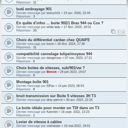
Réponses :
11
buté embrayage 901
Dernier message par
teteuch31
«
23 avr. 2026, 22:44
Réponses :
3
En quête d'infos ... boite 902/1 Bras 944 ou Cox ?
Dernier message par
white lady
«
17 févr. 2025, 18:01
Réponses :
20
1
2
Choix du différentiel cardan chez QUAIFE
Dernier message par
kevin
«
26 févr. 2024, 17:36
Réponses :
11
compatibilité cannelage tulipe/moyeux 944
Dernier message par
dangerous
«
07 nov. 2023, 17:21
Réponses :
6
Choix boites de vitesses, sub/901/vw ?
Dernier message par
Benoit
«
28 juin 2023, 19:07
Réponses :
8
Montage boîte 901
Dernier message par
ElPax
«
14 juin 2023, 08:53
Réponses :
8
bruit transmission sur Boite 5 vitesses 3H T3
Dernier message par
dirty-pierrot
«
30 avr. 2023, 22:26
La boite idéale pour monter un TDI dans un T3
Dernier message par
Kanrinin
«
16 sept. 2022, 13:23
Réponses :
1
Levier de vitesse à cables
Dernier message par
vwmaniac
«
16 mai 2022, 19:01