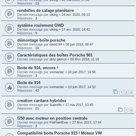
Réponses :
13
rondelles de calage planétaire
Dernier message par
viking
«
24 avr. 2020, 09:12
Réponses :
2
système roulement GWD
Dernier message par
viking
«
17 avr. 2020, 14:42
Réponses :
9
démontage boîte porsche
Dernier message par
david 94
«
08 juin 2018, 08:47
Réponses :
10
Caractéristiques des boîtes Porsche 901
Dernier message par
dirty-pierrot
«
09 févr. 2018, 11:16
Boite de 914, encore !
Dernier message par
vwmaniac
«
10 juin 2017, 14:56
Réponses :
3
Boite de 914
Dernier message par
vwmaniac
«
10 juin 2017, 14:52
Réponses :
42
1
2
3
creation cardans hybrides
Dernier message par
Superflo
«
17 mai 2017, 13:45
Réponses :
21
1
2
G50 avec moteur en position centrale
Dernier message par
PatFlat4Ever
«
27 févr. 2017, 17:44
Réponses :
2
Compatibilité boite Porsche 915 / Moteur VW