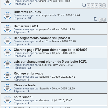
Dernier message par
dduck
«
21 juin 2016, 10:35
Réponses :
67
1
2
3
4
5
Différents couples
Dernier message par
cheap speed
«
30 avr. 2016, 12:44
Réponses :
18
1
2
Démarreur GWD
Dernier message par
playeur3
«
07 avr. 2016, 12:28
Réponses :
5
Renseignements cardans 944 phase II
Dernier message par
dom181
«
14 mars 2016, 20:20
Réponses :
4
Cherche page RTA pour démontage boite 901/902
Dernier message par
mickcox
«
03 janv. 2016, 20:35
Réponses :
12
avis sur changement pignon de 5 sur boite 902/1
Dernier message par
gus08
«
03 janv. 2016, 11:53
Réponses :
12
Réglage embrayage
Dernier message par
Superflo
«
01 déc. 2015, 20:41
Réponses :
9
Choix de boite
Dernier message par
Superflo
«
20 nov. 2015, 21:59
Réponses :
9
boite subaru
Dernier message par
diabolo
«
14 juil. 2015, 13:45
Réponses :
2