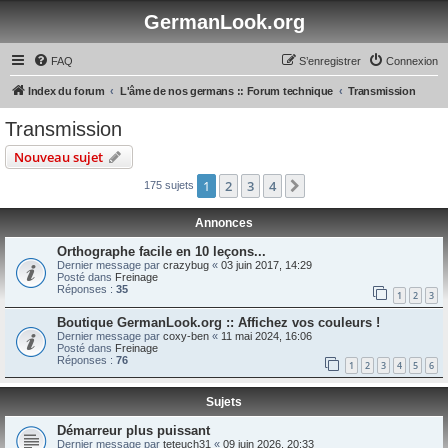
GermanLook.org
FAQ
S’enregistrer
Connexion
Index du forum
L'âme de nos germans :: Forum technique
Transmission
Transmission
Nouveau sujet
1
2
3
4
Suivante
175 sujets
Annonces
Orthographe facile en 10 leçons...
Dernier message par
crazybug
«
03 juin 2017, 14:29
Posté dans
Freinage
Réponses :
35
1
2
3
Boutique GermanLook.org :: Affichez vos couleurs !
Dernier message par
coxy-ben
«
11 mai 2024, 16:06
Posté dans
Freinage
Réponses :
76
1
2
3
4
5
6
Sujets
Démarreur plus puissant
Dernier message par
teteuch31
«
09 juin 2026, 20:33