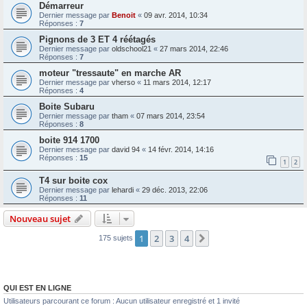
Démarreur
Dernier message par
Benoit
«
09 avr. 2014, 10:34
Réponses :
7
Pignons de 3 ET 4 réétagés
Dernier message par
oldschool21
«
27 mars 2014, 22:46
Réponses :
7
moteur "tressaute" en marche AR
Dernier message par
vherso
«
11 mars 2014, 12:17
Réponses :
4
Boite Subaru
Dernier message par
tham
«
07 mars 2014, 23:54
Réponses :
8
boite 914 1700
Dernier message par
david 94
«
14 févr. 2014, 14:16
Réponses :
15
1
2
T4 sur boite cox
Dernier message par
lehardi
«
29 déc. 2013, 22:06
Réponses :
11
Nouveau sujet
1
2
3
4
Suivante
175 sujets
QUI EST EN LIGNE
Utilisateurs parcourant ce forum : Aucun utilisateur enregistré et 1 invité