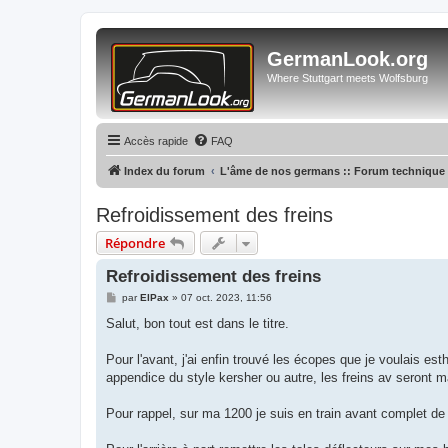
GermanLook.org
Where Stuttgart meets Wolfsburg
Accès rapide
FAQ
Index du forum
L'âme de nos germans :: Forum technique
Refroidissement des freins
Répondre
Refroidissement des freins
M
par
ElPax
»
07 oct. 2023, 11:56
e
s
Salut, bon tout est dans le titre.
s
a
g
Pour l'avant, j'ai enfin trouvé les écopes que je voulais est
e
appendice du style kersher ou autre, les freins av seront ma
Pour rappel, sur ma 1200 je suis en train avant complet de 9