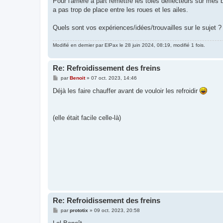
Pour l'arrière à part remettre les toles déflecteurs sur mes
a pas trop de place entre les roues et les ailes.
Quels sont vos expériences/idées/trouvailles sur le sujet ?
Modifié en dernier par
ElPax
le 28 juin 2024, 08:19, modifié 1 fois.
Re: Refroidissement des freins
M
par
Benoit
»
07 oct. 2023, 14:46
e
s
Déjà les faire chauffer avant de vouloir les refroidir
s
a
g
e
(elle était facile celle-là)
Re: Refroidissement des freins
M
par
prototix
»
09 oct. 2023, 20:58
e
s