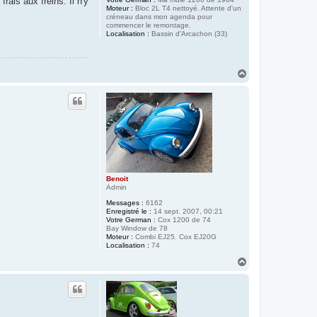
rais aux freins. Il n'y
Moteur :
Bloc 2L T4 nettoyé. Attente d'un
créneau dans mon agenda pour
commencer le remontage.
Localisation :
Bassin d'Arcachon (33)
H
a
u
t
Benoit
Admin
Messages :
6162
Enregistré le :
14 sept. 2007, 00:21
Votre German :
Cox 1200 de 74
Bay Window de 78
Moteur :
Combi EJ25. Cox EJ20G
Localisation :
74
H
a
u
t