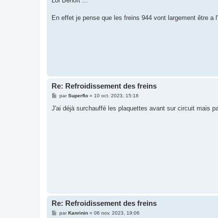
Lol Benoît ...
s
a
g
En effet je pense que les freins 944 vont largement être a 
e
Re: Refroidissement des freins
M
par
Superflo
»
10 oct. 2023, 15:18
e
s
J'ai déjà surchauffé les plaquettes avant sur circuit mais pa
s
a
g
e
Re: Refroidissement des freins
M
par
Kanrinin
»
06 nov. 2023, 19:06