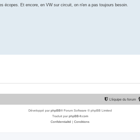
e des écopes. Et encore, en VW sur circuit, on n'en a pas toujours besoin.
L’équipe du forum
Développé par
phpBB
® Forum Software © phpBB Limited
Traduit par
phpBB-fr.com
Confidentialité
|
Conditions