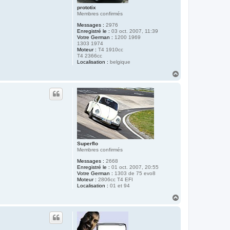
prototix
Membres confirmés
Messages :
2976
Enregistré le :
03 oct. 2007, 11:39
Votre German :
1200 1969
1303 1974
Moteur :
T4 1910cc
T4 2366cc
Localisation :
belgique
H
a
u
t
Superflo
Membres confirmés
Messages :
2668
Enregistré le :
01 oct. 2007, 20:55
Votre German :
1303 de 75 evo8
Moteur :
2806cc T4 EFI
Localisation :
01 et 94
H
a
u
t