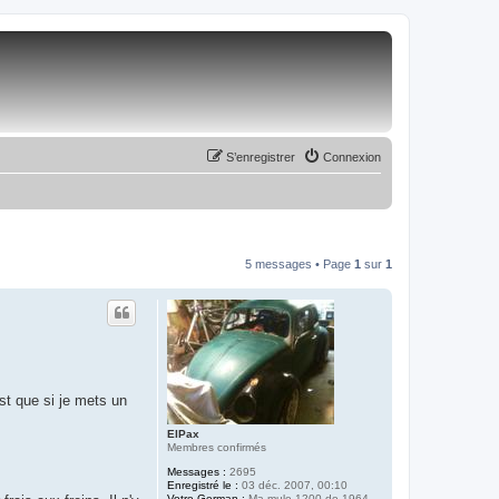
S’enregistrer
Connexion
5 messages • Page
1
sur
1
est que si je mets un
ElPax
Membres confirmés
Messages :
2695
Enregistré le :
03 déc. 2007, 00:10
Votre German :
Ma mule 1200 de 1964