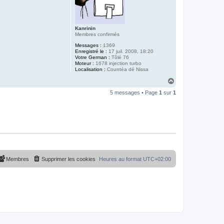
Kanrinin
Membres confirmés
Messages :
1369
Enregistré le :
17 juil. 2008, 18:20
Votre German :
Tôlé 76
Moteur :
1678 injection turbo
Localisation :
Countéa dé Nissa
H
a
5 messages • Page
1
sur
1
u
t
Membres
Supprimer les cookies
Heures au format
UTC+02:00