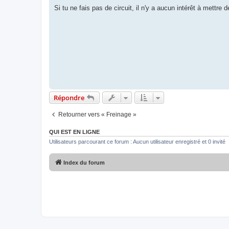
e
s
Si tu ne fais pas de circuit, il n'y a aucun intérêt à mettr
s
a
g
e
Répondre
Retourner vers « Freinage »
QUI EST EN LIGNE
Utilisateurs parcourant ce forum : Aucun utilisateur enregistré et 0 invité
Index du forum