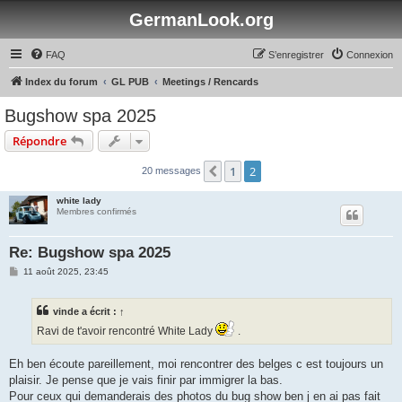
GermanLook.org
FAQ
S’enregistrer
Connexion
Index du forum
GL PUB
Meetings / Rencards
Bugshow spa 2025
Répondre
1
2
Précédente
20 messages
white lady
Membres confirmés
Re: Bugshow spa 2025
M
11 août 2025, 23:45
e
s
s
vinde
a écrit :
↑
a
g
Ravi de t'avoir rencontré White Lady
.
e
Eh ben écoute pareillement, moi rencontrer des belges c est toujours un
plaisir. Je pense que je vais finir par immigrer la bas.
Pour ceux qui demanderais des photos du bug show ben j en ai pas fait