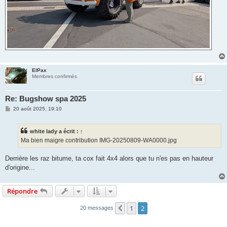
ElPax
Membres confirmés
Re: Bugshow spa 2025
M
20 août 2025, 19:10
e
s
s
white lady
a écrit :
↑
a
g
Ma bien maigre contribution IMG-20250809-WA0000.jpg
e
Derrière les raz bitume, ta cox fait 4x4 alors que tu n'es pas en hauteur
d'origine...
Répondre
1
2
Précédente
20 messages