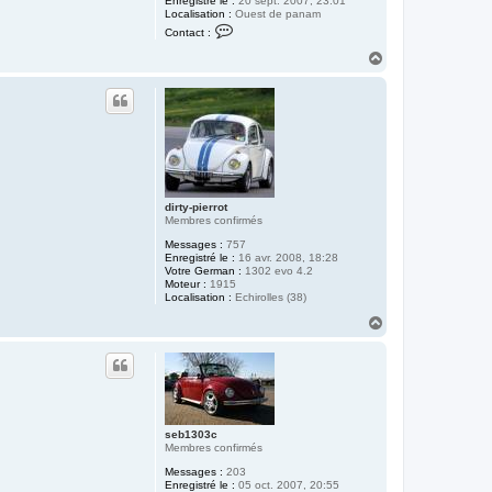
Enregistré le :
20 sept. 2007, 23:01
Localisation :
Ouest de panam
C
Contact :
o
n
H
t
a
a
u
c
t
t
e
r
A
l
e
x
dirty-pierrot
Membres confirmés
Messages :
757
Enregistré le :
16 avr. 2008, 18:28
Votre German :
1302 evo 4.2
Moteur :
1915
Localisation :
Echirolles (38)
H
a
u
t
seb1303c
Membres confirmés
Messages :
203
Enregistré le :
05 oct. 2007, 20:55