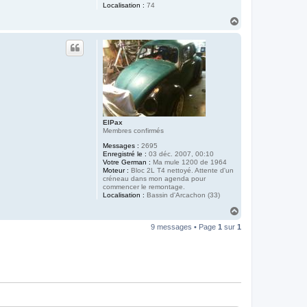
Localisation :
74
H
a
u
t
ElPax
Membres confirmés
Messages :
2695
Enregistré le :
03 déc. 2007, 00:10
Votre German :
Ma mule 1200 de 1964
Moteur :
Bloc 2L T4 nettoyé. Attente d'un
créneau dans mon agenda pour
commencer le remontage.
Localisation :
Bassin d'Arcachon (33)
H
a
9 messages • Page
1
sur
1
u
t