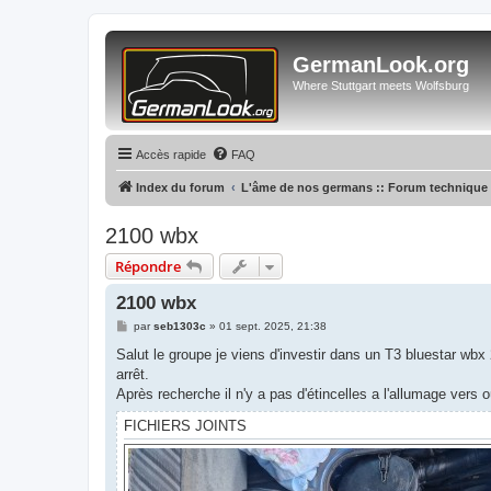
GermanLook.org
Where Stuttgart meets Wolfsburg
Accès rapide
FAQ
Index du forum
L'âme de nos germans :: Forum technique
2100 wbx
Répondre
2100 wbx
M
par
seb1303c
»
01 sept. 2025, 21:38
e
s
Salut le groupe je viens d'investir dans un T3 bluestar w
s
arrêt.
a
g
Après recherche il n'y a pas d'étincelles a l'allumage vers 
e
FICHIERS JOINTS