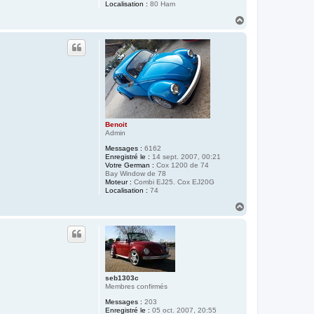
Localisation :
80 Ham
H
a
u
t
Benoit
Admin
Messages :
6162
Enregistré le :
14 sept. 2007, 00:21
Votre German :
Cox 1200 de 74
Bay Window de 78
Moteur :
Combi EJ25. Cox EJ20G
Localisation :
74
H
a
u
t
seb1303c
Membres confirmés
Messages :
203
Enregistré le :
05 oct. 2007, 20:55