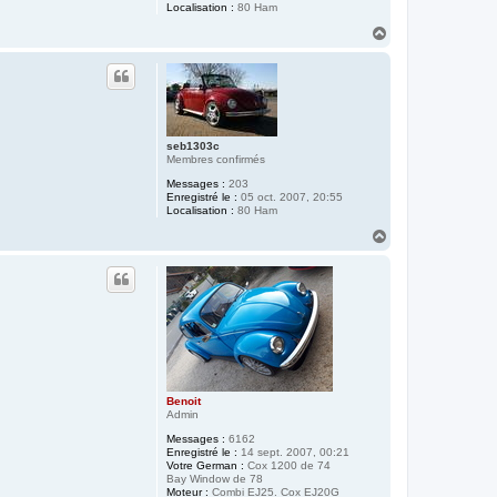
Localisation :
80 Ham
H
a
u
t
seb1303c
Membres confirmés
Messages :
203
Enregistré le :
05 oct. 2007, 20:55
Localisation :
80 Ham
H
a
u
t
Benoit
Admin
Messages :
6162
Enregistré le :
14 sept. 2007, 00:21
Votre German :
Cox 1200 de 74
Bay Window de 78
Moteur :
Combi EJ25. Cox EJ20G