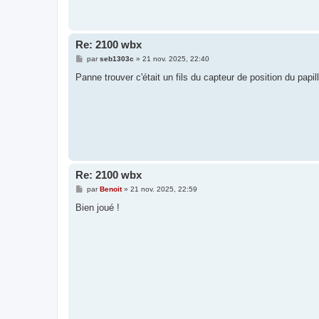
Re: 2100 wbx
M
par
seb1303c
»
21 nov. 2025, 22:40
e
s
Panne trouver c'était un fils du capteur de position du papil
s
a
g
e
Re: 2100 wbx
M
par
Benoit
»
21 nov. 2025, 22:59
e
s
Bien joué !
s
a
g
e