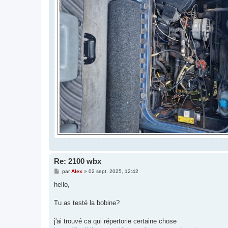
Re: 2100 wbx
M
par
Alex
»
02 sept. 2025, 12:42
e
s
hello,
s
a
g
Tu as testé la bobine?
e
j'ai trouvé ca qui répertorie certaine chose