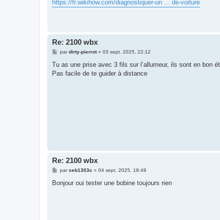
https://fr.wikihow.com/diagnostiquer-un ... de-voiture
Re: 2100 wbx
M
par
dirty-pierrot
»
03 sept. 2025, 22:12
e
s
Tu as une prise avec 3 fils sur l’allumeur, ils sont en bon ét
s
Pas facile de te guider à distance
a
g
e
Re: 2100 wbx
M
par
seb1303c
»
04 sept. 2025, 18:49
e
s
Bonjour oui tester une bobine toujours rien
s
a
g
e