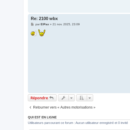
Re: 2100 wbx
M
par
ElPax
»
21 nov. 2025, 23:09
e
s
s
a
g
e
Répondre
Retourner vers « Autres motorisations »
QUI EST EN LIGNE
Utilisateurs parcourant ce forum : Aucun utilisateur enregistré et 0 invité