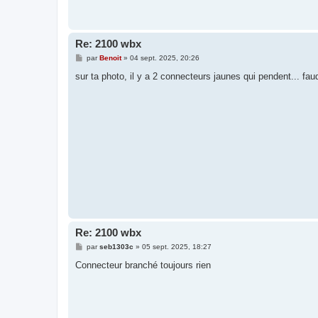
Re: 2100 wbx
M
par
Benoit
»
04 sept. 2025, 20:26
e
s
sur ta photo, il y a 2 connecteurs jaunes qui pendent... fau
s
a
g
e
Re: 2100 wbx
M
par
seb1303c
»
05 sept. 2025, 18:27
e
s
Connecteur branché toujours rien
s
a
g
e