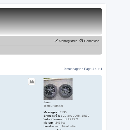
S’enregistrer
Connexion
10 messages • Page
1
sur
1
tham
Testeur officiel
Messages :
4235
Enregistré le :
20 avr. 2008, 15:39
Votre German :
BUS 1971
Moteur :
2457cc
Localisation :
Montpellier
C