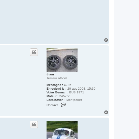
H
a
u
t
tham
Testeur officiel
Messages :
4235
Enregistré le :
20 avr. 2008, 15:39
Votre German :
BUS 1971
Moteur :
2457cc
Localisation :
Montpellier
C
Contact :
o
n
H
t
a
a
u
c
t
t
e
r
t