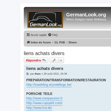
GermanLook.org
Where Stuttgart meets Wolfsburg
Accès rapide
FAQ
Index du forum
GL PUB
Divers
liens achats divers
Répondre
liens achats divers
M
par
tham
»
28 août 2011, 20:36
e
s
PREPARATION/TRANSFORMATION/RESTAURATION
s
http://lowelding.skynetblogs.be/
a
g
e
PORSCHE TEILE
http://www.rosepassion.fr
http://www.cupspirit.com/
http://www.fvd.de/