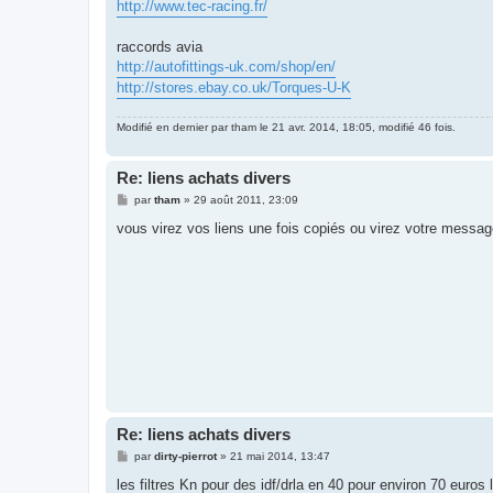
http://www.tec-racing.fr/
raccords avia
http://autofittings-uk.com/shop/en/
http://stores.ebay.co.uk/Torques-U-K
Modifié en dernier par
tham
le 21 avr. 2014, 18:05, modifié 46 fois.
Re: liens achats divers
M
par
tham
»
29 août 2011, 23:09
e
s
vous virez vos liens une fois copiés ou virez votre messag
s
a
g
e
Re: liens achats divers
M
par
dirty-pierrot
»
21 mai 2014, 13:47
e
s
les filtres Kn pour des idf/drla en 40 pour environ 70 euros l