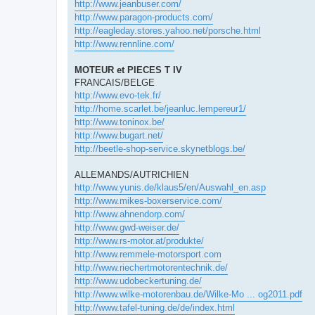
http://www.jeanbuser.com/
http://www.paragon-products.com/
http://eagleday.stores.yahoo.net/porsche.html
http://www.rennline.com/
MOTEUR et PIECES T IV
FRANCAIS/BELGE
http://www.evo-tek.fr/
http://home.scarlet.be/jeanluc.lempereur1/
http://www.toninox.be/
http://www.bugart.net/
http://beetle-shop-service.skynetblogs.be/
ALLEMANDS/AUTRICHIEN
http://www.yunis.de/klaus5/en/Auswahl_en.asp
http://www.mikes-boxerservice.com/
http://www.ahnendorp.com/
http://www.gwd-weiser.de/
http://www.rs-motor.at/produkte/
http://www.remmele-motorsport.com
http://www.riechertmotorentechnik.de/
http://www.udobeckertuning.de/
http://www.wilke-motorenbau.de/Wilke-Mo ... og2011.pdf
http://www.tafel-tuning.de/de/index.html