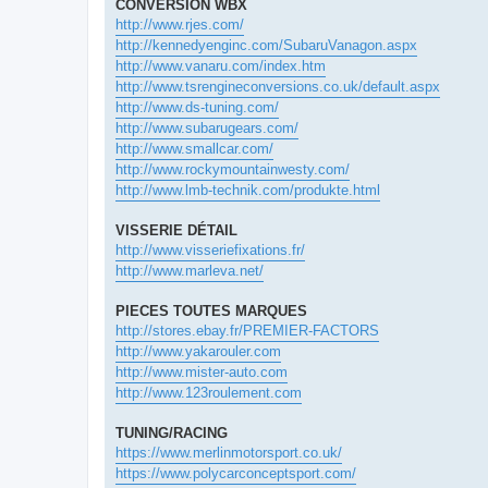
CONVERSION WBX
http://www.rjes.com/
http://kennedyenginc.com/SubaruVanagon.aspx
http://www.vanaru.com/index.htm
http://www.tsrengineconversions.co.uk/default.aspx
http://www.ds-tuning.com/
http://www.subarugears.com/
http://www.smallcar.com/
http://www.rockymountainwesty.com/
http://www.lmb-technik.com/produkte.html
VISSERIE DÉTAIL
http://www.visseriefixations.fr/
http://www.marleva.net/
PIECES TOUTES MARQUES
http://stores.ebay.fr/PREMIER-FACTORS
http://www.yakarouler.com
http://www.mister-auto.com
http://www.123roulement.com
TUNING/RACING
https://www.merlinmotorsport.co.uk/
https://www.polycarconceptsport.com/