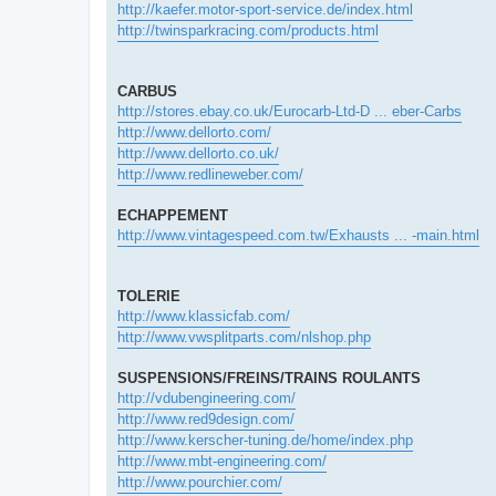
http://kaefer.motor-sport-service.de/index.html
http://twinsparkracing.com/products.html
CARBUS
http://stores.ebay.co.uk/Eurocarb-Ltd-D ... eber-Carbs
http://www.dellorto.com/
http://www.dellorto.co.uk/
http://www.redlineweber.com/
ECHAPPEMENT
http://www.vintagespeed.com.tw/Exhausts ... -main.html
TOLERIE
http://www.klassicfab.com/
http://www.vwsplitparts.com/nlshop.php
SUSPENSIONS/FREINS/TRAINS ROULANTS
http://vdubengineering.com/
http://www.red9design.com/
http://www.kerscher-tuning.de/home/index.php
http://www.mbt-engineering.com/
http://www.pourchier.com/