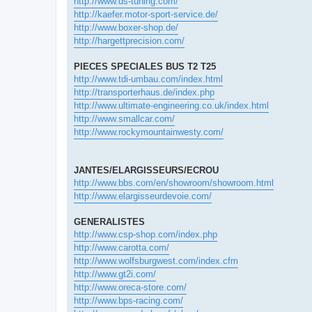
http://www.ds-tuning.com/
http://kaefer.motor-sport-service.de/
http://www.boxer-shop.de/
http://hargettprecision.com/
PIECES SPECIALES BUS T2 T25
http://www.tdi-umbau.com/index.html
http://transporterhaus.de/index.php
http://www.ultimate-engineering.co.uk/index.html
http://www.smallcar.com/
http://www.rockymountainwesty.com/
JANTES/ELARGISSEURS/ECROU
http://www.bbs.com/en/showroom/showroom.html
http://www.elargisseurdevoie.com/
GENERALISTES
http://www.csp-shop.com/index.php
http://www.carotta.com/
http://www.wolfsburgwest.com/index.cfm
http://www.gt2i.com/
http://www.oreca-store.com/
http://www.bps-racing.com/