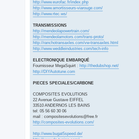
http://www.eurofac.fr/index.php
http://www.amortisseurs-viarouge.com/
http://www.rtec.ws/
TRANSMISSIONS
http://mendeolapowertrain.com/
http://mendeolamotors.com/trans-proto/
http://ranchotransaxles.com/vw-transaxles.html
http://www.weddleindustries.com/tech-info
ELECTRONIQUE EMBARQUÉ
Fournisseur MegaSquirt :
http://thedubshop.net/
http://DIYAutotune.com
PIECES SPECIALES/CARBONE
COMPOSITES EVOLUTIONS
22 Avenue Gustave EIFFEL
33510 ANDERNOS LES BAINS
tel: 05 56 60 30 06
mail :
compositesevolutions@free.fr
http://composites-evolutions.com/
http://www.bugat5speed.de/