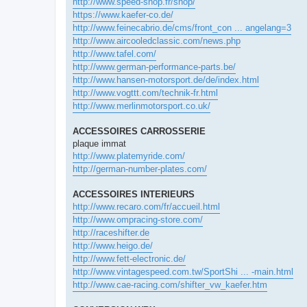
http://www.speed-shop.fr/shop/
https://www.kaefer-co.de/
http://www.feinecabrio.de/cms/front_con ... angelang=3
http://www.aircooledclassic.com/news.php
http://www.tafel.com/
http://www.german-performance-parts.be/
http://www.hansen-motorsport.de/de/index.html
http://www.vogttt.com/technik-fr.html
http://www.merlinmotorsport.co.uk/
ACCESSOIRES CARROSSERIE
plaque immat
http://www.platemyride.com/
http://german-number-plates.com/
ACCESSOIRES INTERIEURS
http://www.recaro.com/fr/accueil.html
http://www.ompracing-store.com/
http://raceshifter.de
http://www.heigo.de/
http://www.fett-electronic.de/
http://www.vintagespeed.com.tw/SportShi ... -main.html
http://www.cae-racing.com/shifter_vw_kaefer.htm